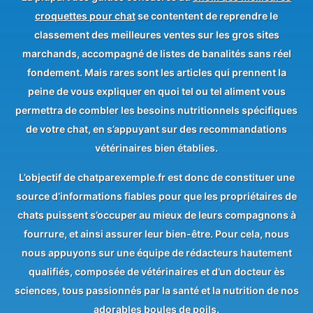
croquettes pour chat
se contentent de reprendre le
classement des meilleures ventes sur les gros sites
marchands, accompagné de listes de banalités sans réel
fondement. Mais rares sont les articles qui prennent la
peine de vous expliquer en quoi tel ou tel aliment vous
permettra de combler les besoins nutritionnels spécifiques
de votre chat, en s’appuyant sur des recommandations
vétérinaires bien établies.
L’objectif de chatparexemple.fr est donc de constituer une
source d’informations fiables pour que les propriétaires de
chats puissent s’occuper au mieux de leurs compagnons à
fourrure, et ainsi assurer leur bien-être. Pour cela, nous
nous appuyons sur une équipe de rédacteurs hautement
qualifiés, composée de vétérinaires et d’un docteur ès
sciences, tous passionnés par la santé et la nutrition de nos
adorables boules de poils.